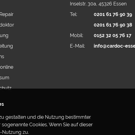
Inselstr. 30a, 45326 Essen
Repair
Tel:
0201 61 76 90 39
doktor
0201 61 76 90 38
rung
Mobil:
0152 32 05 76 17
eitung
E-Mail:
info@cardoc-ess
ns
online
ssum
chutz
es
zu gestalten und die Nutzung bestimmter
 sogenannte Cookies. Wenn Sie auf dieser
e-Nutzung zu.