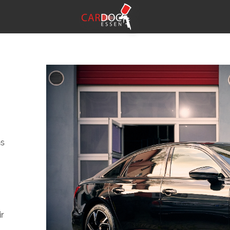
ns
ir